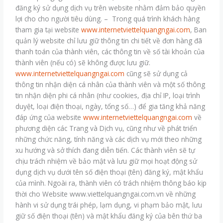
đăng ký sử dụng dịch vụ trên website nhằm đảm bảo quyền
lợi cho cho người tiêu dùng. – Trong quá trình khách hàng
tham gia tại website
www.internetviettelquangngai.com
, Ban
quản lý website chỉ lưu giữ thông tin chi tiết về đơn hàng đã
thanh toán của thành viên, các thông tin về số tài khoản của
thành viên (nếu có) sẽ không được lưu giữ.
www.internetviettelquangngai.com
cũng sẽ sử dụng cả
thông tin nhận diện cá nhân của thành viên và một số thông
tin nhận diện phi cá nhân (như cookies, địa chỉ IP, loại trình
duyệt, loại điện thoại, ngày, tổng số…) để gia tăng khả năng
đáp ứng của website
www.internetviettelquangngai.com
về
phương diện các Trang và Dịch vụ, cũng như về phát triển
những chức năng, tính năng và các dịch vụ mới theo những
xu hướng và sở thích đang diễn tiến. Các thành viên sẽ tự
chịu trách nhiệm về bảo mật và lưu giữ mọi hoạt động sử
dụng dịch vụ dưới tên số điện thoại (tên) đăng ký, mật khẩu
của mình. Ngoài ra, thành viên có trách nhiệm thông báo kịp
thời cho Website www.viettelquangngai.com.vn về những
hành vi sử dụng trái phép, lạm dụng, vi phạm bảo mật, lưu
giữ số điện thoại (tên) và mật khẩu đăng ký của bên thứ ba