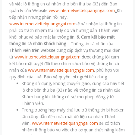
về việc lộ thông tin cá nhân cho bên thứ ba (03) đến Ban
quản lý của Website
www.internetviettelquangngai.com
.
Khi
tiếp nhận những phản hồi này,
www.internetviettelquangngai.com
sẽ xác nhận lại thông tin,
phải có trách nhiệm trả lời lý do và hướng dẫn Thành viên
khôi phục và bảo mật lại thông tin.
6. Cam kết bảo mật
thông tin cá nhân Khách hàng
– Thông tin cá nhân của
Thành viên trên website cung cấp dịch vụ thương mại điện
tử
www.internetviettelquangngai.com
được chúng tôi cam
kết bảo mật tuyệt đối theo chính sách bảo vệ thông tin cá
nhân của
www.internetviettelquangngai.com
, phù hợp với
quy định của Luật Bảo vệ quyền lợi người tiêu dùng.
Không sử dụng, không chuyển giao, cung cấp hay tiết
lộ cho bên thứ ba (03) nào về thông tin cá nhân của
Khách hàng khi không có sự cho phép đồng ý từ
Thành viên.
Trong trường hợp máy chủ lưu trữ thông tin bị hacker
tấn công dẫn đến mất mát dữ liệu cá nhân Thành
viên,
www.internetviettelquangngai.com
sẽ có trách
nhiệm thông báo vụ việc cho cơ quan chức năng kiểm