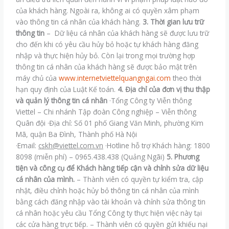
của khách hàng. Ngoài ra, không ai có quyền xâm phạm
vào thông tin cá nhân của khách hàng.
3. Thời gian lưu trữ
thông tin
– Dữ liệu cá nhân của khách hàng sẽ được lưu trữ
cho đến khi có yêu cầu hủy bỏ hoặc tự khách hàng đăng
nhập và thực hiện hủy bỏ. Còn lại trong mọi trường hợp
thông tin cá nhân của khách hàng sẽ được bảo mật trên
máy chủ của
www.internetviettelquangngai.com
theo thời
hạn quy định của Luật Kế toán.
4. Địa chỉ của đơn vị thu thập
và quản lý thông tin cá nhân
·Tổng Công ty Viễn thông
Viettel – Chi nhánh Tập đoàn Công nghiệp – Viễn thông
Quân đội ·Địa chỉ: Số 01 phố Giang Văn Minh, phường Kim
Mã, quận Ba Đình, Thành phố Hà Nội
·Email:
cskh@viettel.com.vn
·Hotline hỗ trợ Khách hàng: 1800
8098 (miễn phí) – 0965.438.438 (Quảng Ngãi)
5. Phương
tiện và công cụ để Khách hàng tiếp cận và chỉnh sửa dữ liệu
cá nhân của mình.
– Thành viên có quyền tự kiểm tra, cập
nhật, điều chỉnh hoặc hủy bỏ thông tin cá nhân của mình
bằng cách đăng nhập vào tài khoản và chỉnh sửa thông tin
cá nhân hoặc yêu cầu Tổng Công ty thực hiện việc này tại
các cửa hàng trực tiếp. – Thành viên có quyền gửi khiếu nại