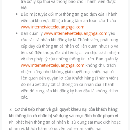
tra xử lý kịp thời và thông báo cho Thành viên được
biết.
Bảo mật tuyệt đối mọi thông tin giao dịch của Thành
viên tại khu vực dữ liệu trung tâm an toàn cấp 1 của
www.internetviettelquangngai.com
Ban quản lý
www.internetviettelquangngai.com
yêu
cầu các cá nhân khi đăng ký là Thành viên, phải cung
cấp đầy đủ thông tin cá nhân có liên quan như: Họ và
tên, số điện thoại, địa chỉ liên lạc… và chịu trách nhiệm
về tính pháp lý của những thông tin trên. Ban quản lý
www.internetviettelquangngai.com
không chịu trách
nhiệm cũng như không giải quyết mọi khiếu nại có
liên quan đến quyền lợi của Khách hàng (Thành viên)
đó nếu xét thấy tất cả thông tin cá nhân của Thành
viên đó cung cấp khi đăng ký ban đầu là không chính
xác.
7. Cơ chế tiếp nhận và giải quyết khiếu nại của khách hàng
khi thông tin cá nhân bị sử dụng sai mục đích hoặc phạm vi
Khi phát hiện thông tin cá nhân bị sử dụng sai mục đích hoặc
phạm vi, khách hàng có quyền gửi email khiếu nại